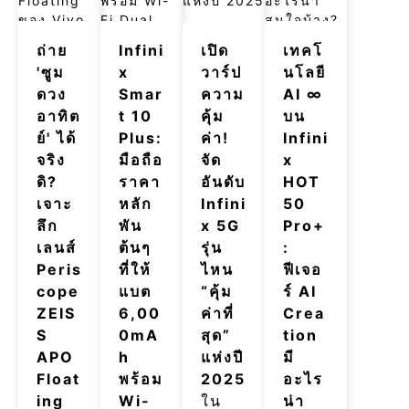
ถ่าย
Infini
เปิด
เทคโ
'ซูม
x
วาร์ป
นโลยี
ดวง
Smar
ความ
AI ∞
อาทิต
t 10
คุ้ม
บน
ย์' ได้
Plus:
ค่า!
Infini
จริง
มือถือ
จัด
x
ดิ?
ราคา
อันดับ
HOT
เจาะ
หลัก
Infini
50
ลึก
พัน
x 5G
Pro+
เลนส์
ต้นๆ
รุ่น
:
Peris
ที่ให้
ไหน
ฟีเจอ
cope
แบต
“คุ้ม
ร์ AI
ZEIS
6,00
ค่าที่
Crea
S
0mA
สุด”
tion
APO
h
แห่งปี
มี
Float
พร้อม
2025
อะไร
ing
Wi-
ใน
น่า