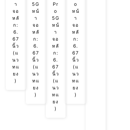
า
5G
Pr
o
จอ
หน้
o
หน้
หลั
า
5G
า
ก:
จอ
หน้
จอ
6.
หลั
า
หลั
67
ก:
จอ
ก:
นิ้ว
6.
หลั
6.
(แ
67
ก:
67
นว
นิ้ว
6.
นิ้ว
ทแ
(แ
67
(แ
ยง
นว
นิ้ว
นว
)
ทแ
(แ
ทแ
ยง
นว
ยง
)
ทแ
)
ยง
)