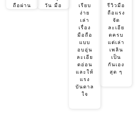
ถือผ่าน
วัน มือ
เรียบ
รีวิวมือ
การ
ถือคือ
ง่าย
ถือแรง
เดิน
เพื่อน
เล่า
จัด
ทาง
คู่ใจ
เรื่อง
ละเอีย
แคมป์
เล่า
มือถือ
ดครบ
ปิ้ง ขี่
เรื่อง
แบบ
แต่เล่า
มอเตอ
อบอุ่น
อบอุ่น
เพลิน
ร์ไซค์
และ
ละเอีย
เป็น
เน้นอึด
เข้าถึง
ดอ่อน
กันเอง
ถึก ทน
ง่าย
และให้
สุด ๆ
แรง
บันดาล
ใจ
" สเปค ราคา ข่าวเปิดตัว และโปรโมชั่นจากทุก