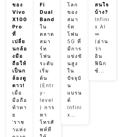
ของ
Fi
โลก
สนใจ
Vivo
Dual
ของ
บ้าง?
X100
Band
สมา
Infini
Pro
ใน
ร์ท
x AI
ที่
ตลาด
โฟน
∞
เปลี่ย
สมา
5G ที่
(อ่าน
นกล้อ
ร์ท
มีการ
ว่า
งมือ
โฟน
แข่งขั
อิน
ถือให้
ระดับ
นสูง
ฟินิก
เป็นก
เริ่ม
ใน
ซ์...
ล้องดู
ต้น
ปัจจุบั
ดาว!
(Entr
น
เมื่อ
y-
แบรน
มือถือ
level
ด์
ท้าทา
) การ
Infini
ย
หา
x...
'ราช
โทรศั
าแห่ง
พท์ที่
ดวงด
ให้