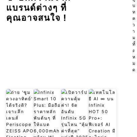
แบรนด์ต่างๆ ที่
บ
ท
คุณอาจสนใจ !
ค
ว
า
ม
ทั้
ง
ห
ม
ด