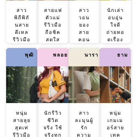
สาว
สายแฟ
สาว
นักเล่า
พิถีพิถั
ตัวแม่
วอน
อบอุ่น
นสาย
รีวิวมือ
ยอง
ใจดี
ดีเทล
ถือชิค
สาย
ถ่ายทอ
รีวิวมือ
สดใส
คอน
ดเรื่อง
ถือเป๊ะ
เม้าท์
เทนต์
มือถือ
หรูหรา
มันส์
เล่า
เรียบ
พุฒิ
พลอย
นารา
ธาม
เป็น
ฟีล
เรื่อง
ง่าย
ระบบ
แฟชั่น
มือถือ
เข้าใจ
เหมาะ
จัดเต็ม
สนุก
ง่าย
กับคน
มีความ
เหมือน
ฟีล
ชอบ
Y2K
เพื่อน
สบาย
ความ
ทันสมัย
เม้าท์
ๆ
ชัดและ
อ่าน
เหมือน
หนุ่ม
ครบ
นักรีวิว
แล้ว
สาว
คุยกับ
หนุ่ม
สายลุย
ชีวิต
ละมุนผู้
เพลิน
เกมเม
เพื่อน
สุดเท่
จริง ใช้
สุด
รัก
อร์สาย
รีวิวมือ
จริงทุก
ความ
เทค