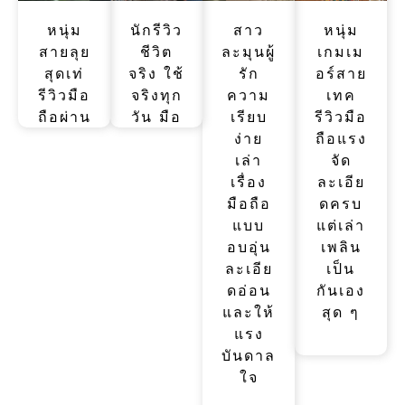
ชัดและ
อ่าน
เหมือน
หนุ่ม
ครบ
นักรีวิว
แล้ว
สาว
คุยกับ
หนุ่ม
สายลุย
ชีวิต
ละมุนผู้
เพลิน
เกมเม
เพื่อน
สุดเท่
จริง ใช้
สุด
รัก
อร์สาย
รีวิวมือ
จริงทุก
ความ
เทค
ถือผ่าน
วัน มือ
เรียบ
รีวิวมือ
การ
ถือคือ
ง่าย
ถือแรง
เดิน
เพื่อน
เล่า
จัด
ทาง
คู่ใจ
เรื่อง
ละเอีย
แคมป์
เล่า
มือถือ
ดครบ
ปิ้ง ขี่
เรื่อง
แบบ
แต่เล่า
มอเตอ
อบอุ่น
อบอุ่น
เพลิน
ร์ไซค์
และ
ละเอีย
เป็น
เน้นอึด
เข้าถึง
ดอ่อน
กันเอง
ถึก ทน
ง่าย
และให้
สุด ๆ
แรง
บันดาล
ใจ