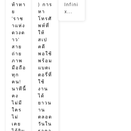
ท้าทา
) การ
Infini
ย
หา
x...
'ราช
โทรศั
าแห่ง
พท์ที่
ดวงด
ให้
าว'
สเป
สาย
คดี
ถ่าย
พอใช้
ภาพ
พร้อม
มือถือ
แบตเ
ทุก
ตอรี่ที่
คน!
ใช้
นาทีนี้
งาน
คง
ได้
ไม่มี
ยาวน
ใคร
าน
ไม่
ตลอด
เคย
วันใน
ได้ยิน
ราคา