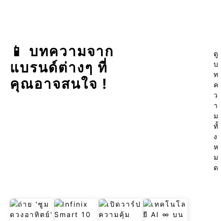
📱 บทความจาก
ดู
แบรนด์ต่างๆ ที่
บ
ท
คุณอาจสนใจ !
ค
ว
า
ม
ทั้
ง
ห
ม
ด