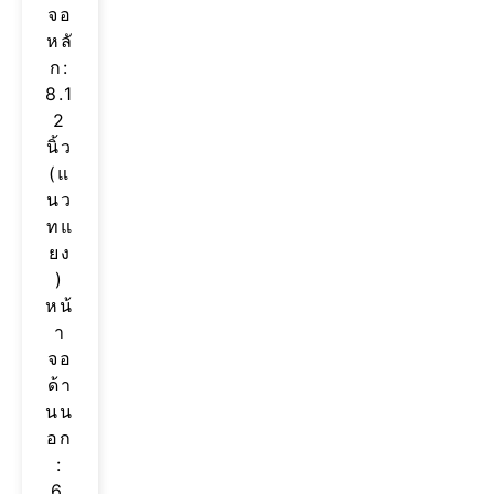
จอ
หลั
ก:
8.1
2
นิ้ว
(แ
นว
ทแ
ยง
)
หน้
า
จอ
ด้า
นน
อก
:
6.