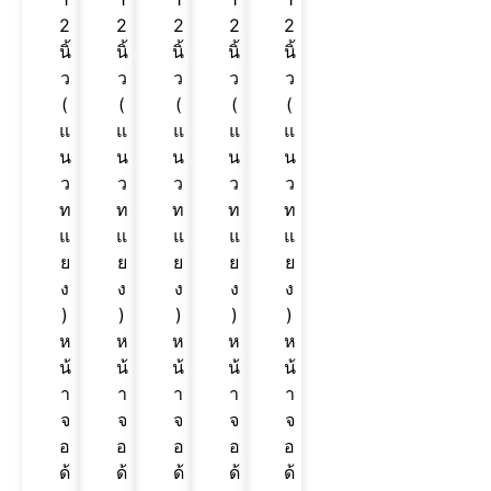
2
2
2
2
2
นิ้
นิ้
นิ้
นิ้
นิ้
ว
ว
ว
ว
ว
(
(
(
(
(
แ
แ
แ
แ
แ
น
น
น
น
น
ว
ว
ว
ว
ว
ท
ท
ท
ท
ท
แ
แ
แ
แ
แ
ย
ย
ย
ย
ย
ง
ง
ง
ง
ง
)
)
)
)
)
ห
ห
ห
ห
ห
น้
น้
น้
น้
น้
า
า
า
า
า
จ
จ
จ
จ
จ
อ
อ
อ
อ
อ
ด้
ด้
ด้
ด้
ด้