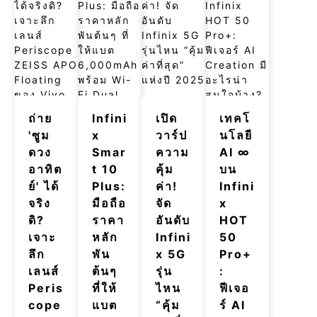
ถ่าย
Infini
เปิด
เทคโ
'ซูม
x
วาร์ป
นโลยี
ดวง
Smar
ความ
AI ∞
อาทิต
t 10
คุ้ม
บน
ย์' ได้
Plus:
ค่า!
Infini
จริง
มือถือ
จัด
x
ดิ?
ราคา
อันดับ
HOT
เจาะ
หลัก
Infini
50
ลึก
พัน
x 5G
Pro+
เลนส์
ต้นๆ
รุ่น
:
Peris
ที่ให้
ไหน
ฟีเจอ
cope
แบต
“คุ้ม
ร์ AI