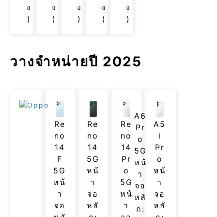
ง
ง
ง
ง
ง
)
)
)
)
)
วางจำหน่ายปี 2025
A6
Re
Re
Re
A5
Pr
no
no
no
i
o
14
14
14
Pr
5G
F
5G
Pr
o
หน้
5G
หน้
o
หน้
า
หน้
า
5G
า
จอ
า
จอ
หน้
จอ
หลั
จอ
หลั
า
หลั
ก:
หลั
ก:
จอ
ก: