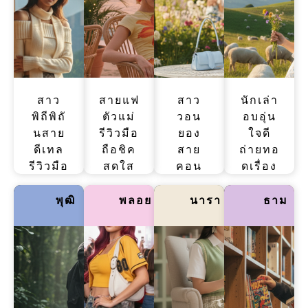
สาว
สายแฟ
สาว
นักเล่า
พิถีพิถั
ตัวแม่
วอน
อบอุ่น
นสาย
รีวิวมือ
ยอง
ใจดี
ดีเทล
ถือชิค
สาย
ถ่ายทอ
รีวิวมือ
สดใส
คอน
ดเรื่อง
ถือเป๊ะ
เม้าท์
เทนต์
มือถือ
หรูหรา
มันส์
เล่า
เรียบ
พุฒิ
พลอย
นารา
ธาม
เป็น
ฟีล
เรื่อง
ง่าย
ระบบ
แฟชั่น
มือถือ
เข้าใจ
เหมาะ
จัดเต็ม
สนุก
ง่าย
กับคน
มีความ
เหมือน
ฟีล
ชอบ
Y2K
เพื่อน
สบาย
ความ
ทันสมัย
เม้าท์
ๆ