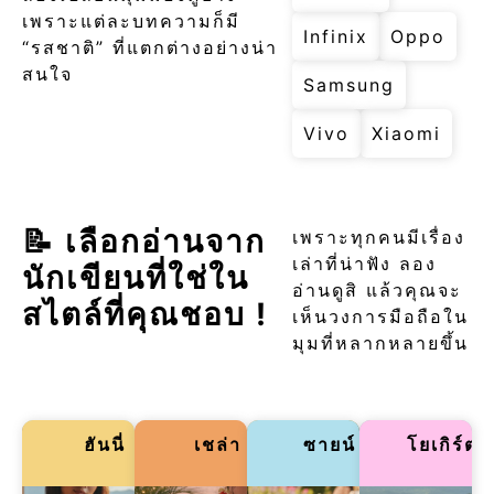
เพราะแต่ละบทความก็มี
Infinix
Oppo
“รสชาติ” ที่แตกต่างอย่างน่า
สนใจ
Samsung
Vivo
Xiaomi
📝 เลือกอ่านจาก
เพราะทุกคนมีเรื่อง
เล่าที่น่าฟัง ลอง
นักเขียนที่ใช่ใน
อ่านดูสิ แล้วคุณจะ
สไตล์ที่คุณชอบ !
เห็นวงการมือถือใน
มุมที่หลากหลายขึ้น
ฮันนี่
เชล่า
ซายน์
โยเกิร์ต