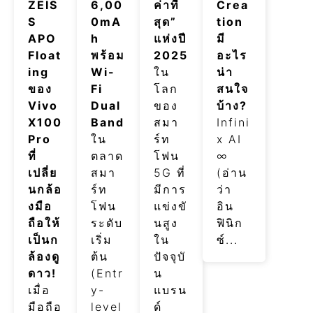
ZEIS
6,00
ค่าที่
Crea
S
0mA
สุด”
tion
APO
h
แห่งปี
มี
Float
พร้อม
2025
อะไร
ing
Wi-
ใน
น่า
ของ
Fi
โลก
สนใจ
Vivo
Dual
ของ
บ้าง?
X100
Band
สมา
Infini
Pro
ใน
ร์ท
x AI
ที่
ตลาด
โฟน
∞
เปลี่ย
สมา
5G ที่
(อ่าน
นกล้อ
ร์ท
มีการ
ว่า
งมือ
โฟน
แข่งขั
อิน
ถือให้
ระดับ
นสูง
ฟินิก
เป็นก
เริ่ม
ใน
ซ์...
ล้องดู
ต้น
ปัจจุบั
ดาว!
(Entr
น
เมื่อ
y-
แบรน
มือถือ
level
ด์