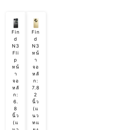
Fin
Fin
d
d
N3
N3
Fli
หน้
p
า
หน้
จอ
า
หลั
จอ
ก:
หลั
7.8
ก:
2
6.
นิ้ว
8
(แ
นิ้ว
นว
(แ
ทแ
นว
ยง