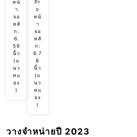
หน้
Pr
า
o
จอ
หน้
หลั
า
ก:
จอ
6.
หลั
59
ก:
นิ้ว
6.7
(แ
8
นว
นิ้ว
ทแ
(แ
ยง
นว
)
ทแ
ยง
)
วางจำหน่ายปี 2023