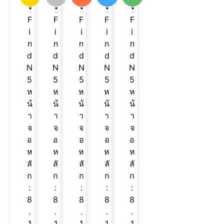
F
F
F
F
F
i
i
i
i
i
n
n
n
n
n
d
d
d
d
d
N
N
N
N
N
5
5
5
5
5
ห
ห
ห
ห
ห
น้
น้
น้
น้
น้
า
า
า
า
า
จ
จ
จ
จ
จ
อ
อ
อ
อ
อ
ห
ห
ห
ห
ห
ลั
ลั
ลั
ลั
ลั
ก
ก
ก
ก
ก
:
:
:
:
:
8
8
8
8
8
.
.
.
.
.
1
1
1
1
1