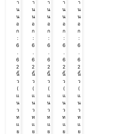
า
า
า
า
า
น
น
น
น
น
น
น
น
น
น
อ
อ
อ
อ
อ
ก
ก
ก
ก
ก
:
:
:
:
:
6
6
6
6
6
.
.
.
.
.
6
6
6
6
6
2
2
2
2
2
นิ้
นิ้
นิ้
นิ้
นิ้
ว
ว
ว
ว
ว
(
(
(
(
(
แ
แ
แ
แ
แ
น
น
น
น
น
ว
ว
ว
ว
ว
ท
ท
ท
ท
ท
แ
แ
แ
แ
แ
ย
ย
ย
ย
ย