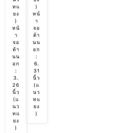
ทแ
)
ยง
หน้
)
า
หน้
จอ
า
ด้า
จอ
นน
ด้า
อก
นน
:
อก
6.
:
31
3.
นิ้ว
26
(แ
นิ้ว
นว
(แ
ทแ
นว
ยง
ทแ
)
ยง
)