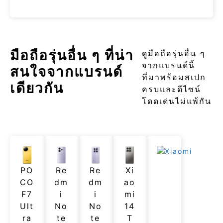
มือถือรุ่นอื่น ๆ ที่น่า
ดูมือถือรุ่นอื่น ๆ
จากแบรนด์นี้
สนใจจากแบรนด์
ที่มาพร้อมสเปก
เดียวกัน
ครบและดีไซน์
โดดเด่นไม่แพ้กัน
PO
Re
Re
Xi
CO
dm
dm
ao
F7
i
i
mi
Ult
No
No
14
ra
te
te
T