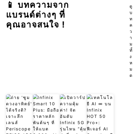
📱 บทความจาก
ดู
แบรนด์ต่างๆ ที่
บ
ท
คุณอาจสนใจ !
ค
ว
า
ม
ทั้
ง
ห
ม
ด