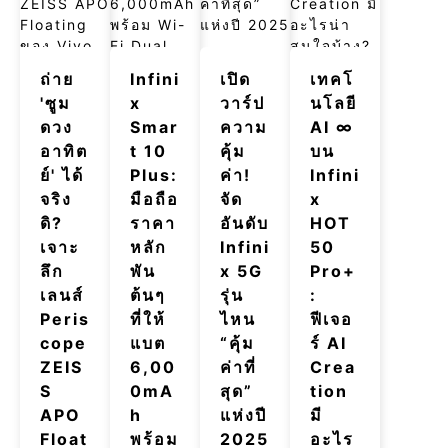
ถ่าย
Infini
เปิด
เทคโ
'ซูม
x
วาร์ป
นโลยี
ดวง
Smar
ความ
AI ∞
อาทิต
t 10
คุ้ม
บน
ย์' ได้
Plus:
ค่า!
Infini
จริง
มือถือ
จัด
x
ดิ?
ราคา
อันดับ
HOT
เจาะ
หลัก
Infini
50
ลึก
พัน
x 5G
Pro+
เลนส์
ต้นๆ
รุ่น
:
Peris
ที่ให้
ไหน
ฟีเจอ
cope
แบต
“คุ้ม
ร์ AI
ZEIS
6,00
ค่าที่
Crea
S
0mA
สุด”
tion
APO
h
แห่งปี
มี
Float
พร้อม
2025
อะไร