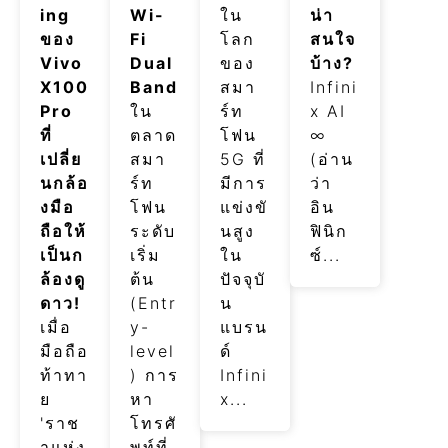
ing
Wi-
ใน
น่า
ของ
Fi
โลก
สนใจ
Vivo
Dual
ของ
บ้าง?
X100
Band
สมา
Infini
Pro
ใน
ร์ท
x AI
ที่
ตลาด
โฟน
∞
เปลี่ย
สมา
5G ที่
(อ่าน
นกล้อ
ร์ท
มีการ
ว่า
งมือ
โฟน
แข่งขั
อิน
ถือให้
ระดับ
นสูง
ฟินิก
เป็นก
เริ่ม
ใน
ซ์...
ล้องดู
ต้น
ปัจจุบั
ดาว!
(Entr
น
เมื่อ
y-
แบรน
มือถือ
level
ด์
ท้าทา
) การ
Infini
ย
หา
x...
'ราช
โทรศั
าแห่ง
พท์ที่