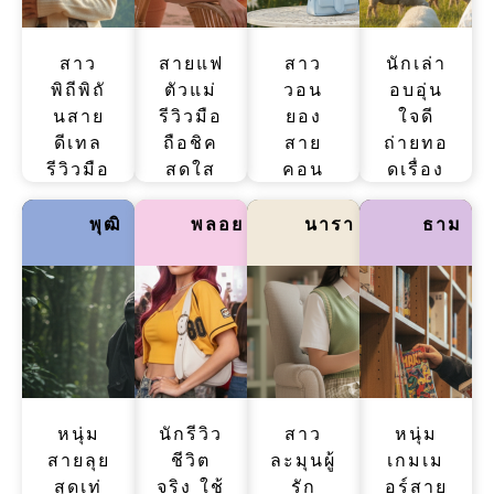
สาว
สายแฟ
สาว
นักเล่า
พิถีพิถั
ตัวแม่
วอน
อบอุ่น
นสาย
รีวิวมือ
ยอง
ใจดี
ดีเทล
ถือชิค
สาย
ถ่ายทอ
รีวิวมือ
สดใส
คอน
ดเรื่อง
ถือเป๊ะ
เม้าท์
เทนต์
มือถือ
หรูหรา
มันส์
เล่า
เรียบ
พุฒิ
พลอย
นารา
ธาม
เป็น
ฟีล
เรื่อง
ง่าย
ระบบ
แฟชั่น
มือถือ
เข้าใจ
เหมาะ
จัดเต็ม
สนุก
ง่าย
กับคน
มีความ
เหมือน
ฟีล
ชอบ
Y2K
เพื่อน
สบาย
ความ
ทันสมัย
เม้าท์
ๆ
ชัดและ
อ่าน
เหมือน
หนุ่ม
ครบ
นักรีวิว
แล้ว
สาว
คุยกับ
หนุ่ม
สายลุย
ชีวิต
ละมุนผู้
เพลิน
เกมเม
เพื่อน
สุดเท่
จริง ใช้
สุด
รัก
อร์สาย