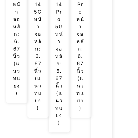
หน้
14
14
Pr
า
5G
Pr
o
จอ
หน้
o
หน้
หลั
า
5G
า
ก:
จอ
หน้
จอ
6.
หลั
า
หลั
67
ก:
จอ
ก:
นิ้ว
6.
หลั
6.
(แ
67
ก:
67
นว
นิ้ว
6.
นิ้ว
ทแ
(แ
67
(แ
ยง
นว
นิ้ว
นว
)
ทแ
(แ
ทแ
ยง
นว
ยง
)
ทแ
)
ยง
)