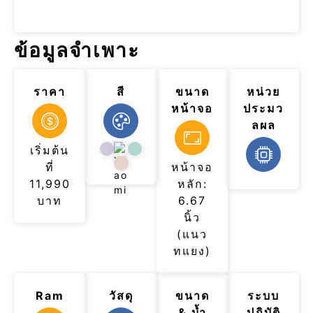
ข้อมูลจำเพาะ
ราคา
สี
ขนาด
หน่วย
หน้าจอ
ประมว
ลผล
เริ่มต้น
ที่
หน้าจอ
11,990
หลัก:
บาท
6.67
นิ้ว
(แนว
ทแยง)
Ram
วัสดุ
ขนาด
ระบบ
& น้ำ
ปฏิบัติ