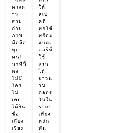
ดวงด
ให้
าว'
สเป
สาย
คดี
ถ่าย
พอใช้
ภาพ
พร้อม
มือถือ
แบตเ
ทุก
ตอรี่ที่
คน!
ใช้
นาทีนี้
งาน
คง
ได้
ไม่มี
ยาวน
ใคร
าน
ไม่
ตลอด
เคย
วันใน
ได้ยิน
ราคา
ชื่อ
เพียง
เสียง
หลัก
เรียง
พัน