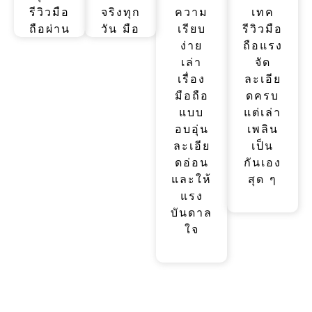
รีวิวมือ
จริงทุก
ความ
เทค
ถือผ่าน
วัน มือ
เรียบ
รีวิวมือ
การ
ถือคือ
ง่าย
ถือแรง
เดิน
เพื่อน
เล่า
จัด
ทาง
คู่ใจ
เรื่อง
ละเอีย
แคมป์
เล่า
มือถือ
ดครบ
ปิ้ง ขี่
เรื่อง
แบบ
แต่เล่า
มอเตอ
อบอุ่น
อบอุ่น
เพลิน
ร์ไซค์
และ
ละเอีย
เป็น
เน้นอึด
เข้าถึง
ดอ่อน
กันเอง
ถึก ทน
ง่าย
และให้
สุด ๆ
แรง
บันดาล
ใจ