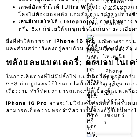
ไฮไลต์ที่
เลนส์อัลตร้าไวด์ (Ultra Wide):
สำหรับช่างภาพ
คุณควรรู้
โดยไม่ต้องถอยหลัง แถมยังเอามาถ่ายรูปทาง
ก่อน
เลนส์เทเลโฟโต้ (Telephoto):
การเดินทางของผม
เลือกซื้อ
หรือ 6x) ก็ช่วยให้ผมซูมเข้าไปเก็บรายละเอียด
สิ่งที่ทำให้ภาพจาก
iPhone 16 Pro
แตกต่างจากรุ่นอ
นิยาม
และส่วนสว่างยังคงอยู่ครบถ้วน ซึ่งเป็นเรื่องที่สำ
ใหม่ของ
ไทเทเนีย
พลังและแบตเตอรี่: ครบจบในเครื
ม:
iPhone
ในการเดินทางที่ไม่มีปลั๊กไฟ แบตเตอรี่คือทุกสิ่งครั
17 Pro
GPS ถ่ายรูปและวิดีโอแบบไม่ยั้ง และยังเหลือแบตเ
Max ที่
เรื่องง่าย ทำให้ผมสามารถแต่งภาพเบื้องต้นบนเครื่
เป็น
มากกว่า
iPhone 16 Pro
อาจจะไม่ใช่แค่โทรศัพท์สำหรับคนเม
แค่ความ
สามารถเก็บความทรงจำที่สวยงามของการเดินทางไว้ได้
แข็งแกร่
ง