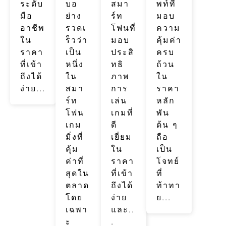
ระดับ
บอ
สมา
พท์ที่
มือ
ย่าง
ร์ท
มอบ
อาชีพ
รวดเ
โฟนที่
ความ
ใน
ร็วว่า
มอบ
คุ้มค่า
ราคา
เป็น
ประสิ
ครบ
ที่เข้า
หนึ่ง
ทธิ
ถ้วน
ถึงได้
ใน
ภาพ
ใน
ง่าย...
สมา
การ
ราคา
ร์ท
เล่น
หลัก
โฟน
เกมที่
พัน
เกม
ดี
ต้น ๆ
มิ่งที่
เยี่ยม
ถือ
คุ้ม
ใน
เป็น
ค่าที่
ราคา
โจทย์
สุดใน
ที่เข้า
ที่
ตลาด
ถึงได้
ท้าทา
โดย
ง่าย
ย...
เฉพา
และ..
ะ
.