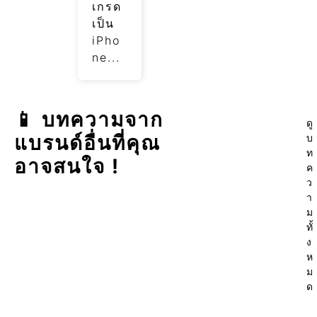
เกรด
เป็น
iPho
ne...
📱 บทความจาก
ดู
แบรนด์อื่นที่คุณ
บ
ท
อาจสนใจ !
ค
ว
า
ม
ทั้
ง
ห
ม
ด