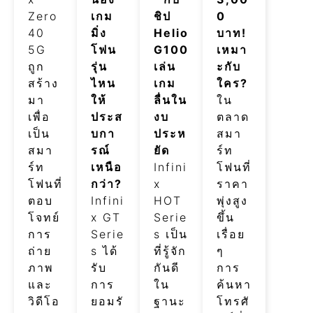
Zero
เกม
ชิป
0
40
มิ่ง
Helio
บาท!
5G
โฟน
G100
เหมา
ถูก
รุ่น
เล่น
ะกับ
สร้าง
ไหน
เกม
ใคร?
มา
ให้
ลื่นใน
ใน
เพื่อ
ประส
งบ
ตลาด
เป็น
บกา
ประห
สมา
สมา
รณ์
ยัด
ร์ท
ร์ท
เหนือ
Infini
โฟนที่
โฟนที่
กว่า?
x
ราคา
ตอบ
Infini
HOT
พุ่งสูง
โจทย์
x GT
Serie
ขึ้น
การ
Serie
s เป็น
เรื่อย
ถ่าย
s ได้
ที่รู้จัก
ๆ
ภาพ
รับ
กันดี
การ
และ
การ
ใน
ค้นหา
วิดีโอ
ยอมรั
ฐานะ
โทรศั