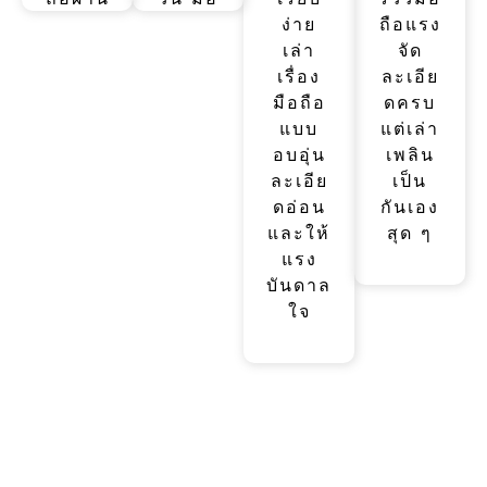
การ
ถือคือ
ง่าย
ถือแรง
เดิน
เพื่อน
เล่า
จัด
ทาง
คู่ใจ
เรื่อง
ละเอีย
แคมป์
เล่า
มือถือ
ดครบ
ปิ้ง ขี่
เรื่อง
แบบ
แต่เล่า
มอเตอ
อบอุ่น
อบอุ่น
เพลิน
ร์ไซค์
และ
ละเอีย
เป็น
เน้นอึด
เข้าถึง
ดอ่อน
กันเอง
ถึก ทน
ง่าย
และให้
สุด ๆ
แรง
บันดาล
ใจ
" สเปค ราคา ข่าวเปิดตัว และโปรโมชั่นจากทุก