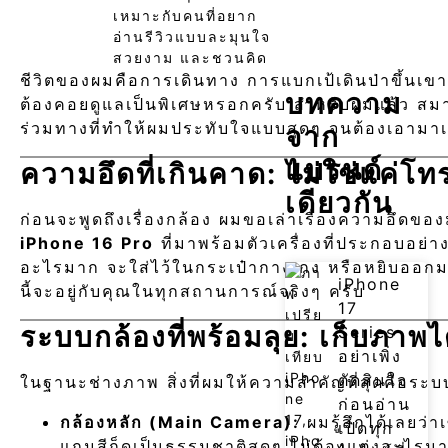
เหมาะกับคนที่อยาก
อ่านรีวิวแบบละมุนใจ
สวยงาม และชวนคิด
ชีวิตของผมคือการเดินทาง การแบกเป้เดินป่าขึ้นเขา 
บทความ
ต้องคอยดูแลเป็นพิเศษหรอกครับ สำหรับผมแล้ว สมาร
ร่วมทางที่ทำให้ผมประทับใจแบบสุดๆ จนต้องเอามาเ
จาก
แบรนด์
ความอึดที่เกินคาด: ไม่ใช่แค่โทรศั
เดียวกัน
ก่อนจะพูดถึงเรื่องกล้อง ผมขอเล่าเรื่องความอึดข
iPhone 16 Pro
ที่มาพร้อมตัวเครื่องที่ประกอบอย
อะไรมาก จะใส่ไว้ในกระเป๋ากางเกง หรือหยิบออกมาถ่
iPhone
นี้จะอยู่กับคุณในทุกสถานการณ์จริงๆ ครับ
17
ระบบกล้องที่พร้อมลุย: เก็บภาพ
Series
อย่าเพิ่ง
ตัดสินใจ
ในฐานะช่างภาพ สิ่งที่ผมให้ความสำคัญที่สุดคือร
ก่อนอ่าน
กล้องหลัก (Main Camera):
ผมรู้สึกได้เลยว่
เปิดทุก
แถมสีก็ดูเป็นธรรมชาติสุดๆ ไม่ต้องแต่งอะไรม