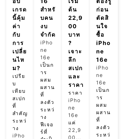
อัป
16
เริ่ม
ต้องรู้
เกรด
สำหรั
ต้น
ก่อน
นี้คุ้ม
บคน
22,9
ตัดสิ
ค่า
งบ
00
นใจ
กับ
จำกัด
บาท
ซื้อ
iPho
การ
?
iPho
ne
เปลี่ย
เจาะ
ne
16e
นไห
ลึก
16e
เป็นก
iPho
ม?
สเปก
าร
ne
เปรีย
และ
ผสม
16e
บ
ราคา
ผสาน
เป็นก
เทียบ
ราคา
ที่
าร
สเปก
iPho
ลงตัว
ผสม
ที่
ne
ระหว่
ผสาน
สำคัญ
16e
าง
ที่
ระหว่
แค่
ฟีเจอ
ลงตัว
าง
22,9
ร์ที่
ระหว่
iPho
00...